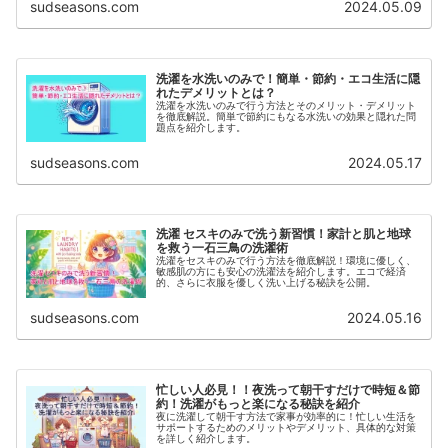
sudseasons.com
2024.05.09
洗濯を水洗いのみで！簡単・節約・エコ生活に隠
れたデメリットとは？
洗濯を水洗いのみで行う方法とそのメリット・デメリット
を徹底解説。簡単で節約にもなる水洗いの効果と隠れた問
題点を紹介します。
sudseasons.com
2024.05.17
洗濯 セスキのみで洗う新習慣！家計と肌と地球
を救う一石三鳥の洗濯術
洗濯をセスキのみで行う方法を徹底解説！環境に優しく、
敏感肌の方にも安心の洗濯法を紹介します。エコで経済
的、さらに衣服を優しく洗い上げる秘訣を公開。
sudseasons.com
2024.05.16
忙しい人必見！！夜洗って朝干すだけで時短＆節
約！洗濯がもっと楽になる秘訣を紹介
夜に洗濯して朝干す方法で家事が効率的に！忙しい生活を
サポートするためのメリットやデメリット、具体的な対策
を詳しく紹介します。