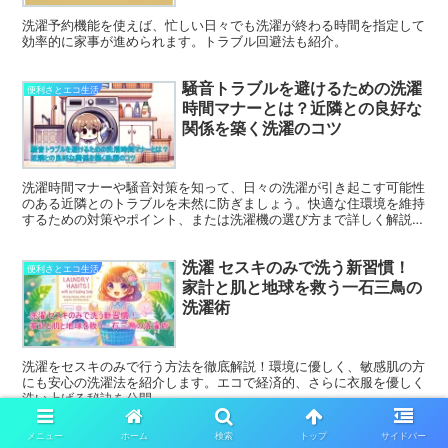
洗濯予約機能を使えば、忙しい日々でも洗濯が終わる時間を指定して
効率的に家事が進められます。トラブル回避法も紹介。
騒音トラブルを避けるための洗濯
便利さとエコ生活
時間マナーとは？近隣との良好な
関係を築く洗濯のコツ
洗濯時間マナーや騒音対策を知って、日々の洗濯が引き起こす可能性
のある近隣とのトラブルを未然に防ぎましょう。快適な住環境を維持
するための対策やポイント、または洗濯機の選び方まで詳しく解説し
ます。
洗濯 セスキのみで洗う新習慣！
便利さとエコ生活
家計と肌と地球を救う一石三鳥の
洗濯術
洗濯をセスキのみで行う方法を徹底解説！環境に優しく、敏感肌の方
にも安心の洗濯法を紹介します。エコで経済的、さらに衣服を優しく
洗い上げる秘訣を公開。
メニュー
ホーム
検索
トップ
サイドバー