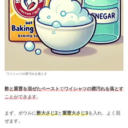
ワイシャツの襟汚れを落とす
酢と重曹を混ぜたペースト
で
ワイシャツの襟汚れを落とす
ことができます
。
まず、ボウルに
酢大さじ2
と
重曹大さじ3
を入れ、よく混
ぜます。