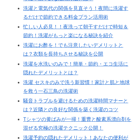
洗濯と電気代の関係を見直そう！夜間に洗濯す
るだけで節約できる料金プラン活用術
忙しい人必見！！夜洗って朝干すだけで時短＆
節約！洗濯がもっと楽になる秘訣を紹介
洗濯にお酢を！でも注意したいデメリットと
は？衣類を長持ちさせる秘訣を公開
洗濯を水洗いのみで！簡単・節約・エコ生活に
隠れたデメリットとは？
洗濯 セスキのみで洗う新習慣！家計と肌と地球
を救う一石三鳥の洗濯術
騒音トラブルを避けるための洗濯時間マナーと
は？近隣との良好な関係を築く洗濯のコツ
Tシャツの黄ばみが一掃！重曹と酸素系漂白剤を
混ぜる究極の洗濯テクニック公開！
洗濯予約の隠れたデメリット！あなたの便利が