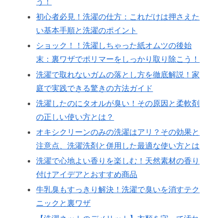
う！
初心者必見！洗濯の仕方：これだけは押さえた
い基本手順と洗濯のポイント
ショック！！洗濯しちゃった紙オムツの後始
末：裏ワザでポリマーをしっかり取り除こう！
洗濯で取れないガムの落とし方を徹底解説！家
庭で実践できる驚きの方法ガイド
洗濯したのにタオルが臭い！その原因と柔軟剤
の正しい使い方とは？
オキシクリーンのみの洗濯はアリ？その効果と
注意点、洗濯洗剤と併用した最適な使い方とは
洗濯で心地よい香りを楽しむ！天然素材の香り
付けアイデアとおすすめ商品
牛乳臭もすっきり解決！洗濯で臭いを消すテク
ニックと裏ワザ