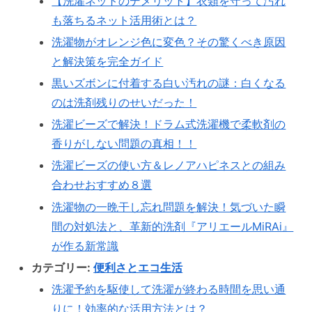
【洗濯ネットのデメリット】衣類を守って汚れ
も落ちるネット活用術とは？
洗濯物がオレンジ色に変色？その驚くべき原因
と解決策を完全ガイド
黒いズボンに付着する白い汚れの謎：白くなる
のは洗剤残りのせいだった！
洗濯ビーズで解決！ドラム式洗濯機で柔軟剤の
香りがしない問題の真相！！
洗濯ビーズの使い方＆レノアハピネスとの組み
合わせおすすめ８選
洗濯物の一晩干し忘れ問題を解決！気づいた瞬
間の対処法と、革新的洗剤『アリエールMiRAi』
が作る新常識
カテゴリー:
便利さとエコ生活
洗濯予約を駆使して洗濯が終わる時間を思い通
りに！効率的な活用方法とは？