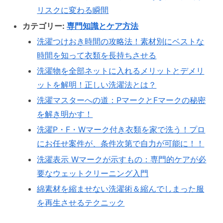
リスクに変わる瞬間
カテゴリー:
専門知識とケア方法
洗濯つけおき時間の攻略法！素材別にベストな
時間を知って衣類を長持ちさせる
洗濯物を全部ネットに入れるメリットとデメリ
ットを解明！正しい洗濯法とは？
洗濯マスターへの道：PマークとFマークの秘密
を解き明かす！
洗濯P・F・Wマーク付き衣類を家で洗う！プロ
にお任せ案件が、条件次第で自力が可能に！！
洗濯表示 Wマークが示すもの：専門的ケアが必
要なウェットクリーニング入門
綿素材を縮ませない洗濯術＆縮んでしまった服
を再生させるテクニック