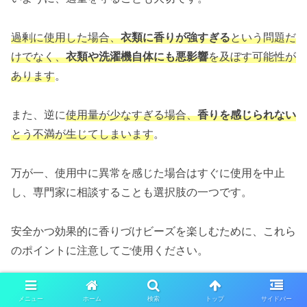
過剰に使用した場合、
衣類に香りが強すぎる
という問題だ
けでなく、
衣類や洗濯機自体にも悪影響
を及ぼす可能性が
あります
。
また、逆に
使用量が少なすぎる場合、
香りを感じられない
とう不満が生じてしまいます
。
万が一、使用中に異常を感じた場合はすぐに使用を中止
し、専門家に相談することも選択肢の一つです。
安全かつ効果的に香りづけビーズを楽しむために、これら
のポイントに注意してご使用ください。
まとめ
メニュー
ホーム
検索
トップ
サイドバー